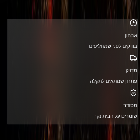
שטח מקצועי.
052-887-8875
קבל הצעת מחיר
אבחון
בודקים לפני שמחליפים
מדויק
פתרון שמתאים לתקלה
מסודר
שומרים על הבית נקי
אזורי שירות